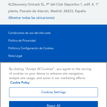
KLDiscovery Ontrack SL, Pº del Club Deportivo 1, edif. 4, 1ª
planta,
Pozuelo de Alarcón, Madrid, 28223
, España
(
Mostrar todas las ubicaciones
)
Condiciones de uso del sitio web
Política de Privacidad
Política y Configuración de Cookies
Nota Legal
Reporte de Transparencia
By clicking “Accept All Cookies”, you agree to the storing
Condiciones Generales
of cookies on your device to enhance site navigation,
analyze site usage, and assist in our marketing efforts.
Authorised Partner Agreement
Cookie Policy
© 2026 KLDiscovery Ontrack - All Rights Reserved.
Cookies Settings
Reject All