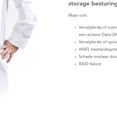
storage besturin
Maar ook:
Verwijderde of ove
een actieve Data O
Verwijderde of opn
WAFL bestandssyst
Schade onstaan doo
RAID failure