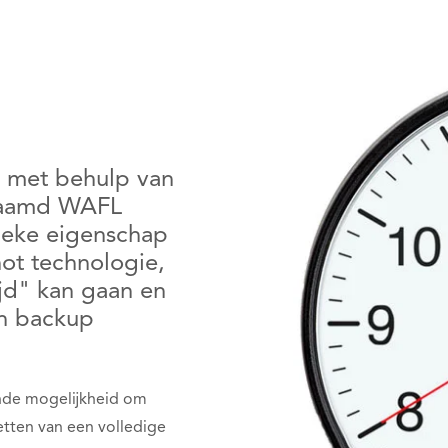
 met behulp van
naamd WAFL
nieke eigenschap
ot technologie,
jd" kan gaan en
en backup
nde mogelijkheid om
etten van een volledige