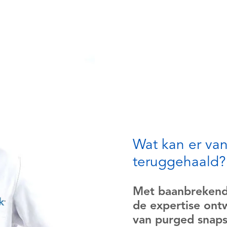
Wat kan er va
teruggehaald?
Met baanbrekend
de expertise ont
van purged snaps