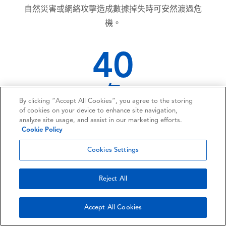
自然災害或網絡攻擊造成數據掉失時可安然渡過危
機。
40
年
By clicking “Accept All Cookies”, you agree to the storing
在企業的光輝歷史
of cookies on your device to enhance site navigation,
analyze site usage, and assist in our marketing efforts.
Cookie Policy
Cookies Settings
1
Reject All
百萬+
客戶羣和持續增長
Accept All Cookies