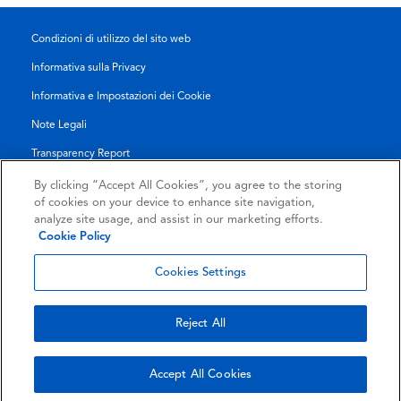
Condizioni di utilizzo del sito web
Informativa sulla Privacy
Informativa e Impostazioni dei Cookie
Note Legali
Transparency Report
Termini di Servizio
By clicking “Accept All Cookies”, you agree to the storing
of cookies on your device to enhance site navigation,
Accordo di Collaborazione con i Partner
analyze site usage, and assist in our marketing efforts.
Cookie Policy
© 2026 KLDiscovery Ontrack - All Rights Reserved.
Cookies Settings
Reject All
Accept All Cookies