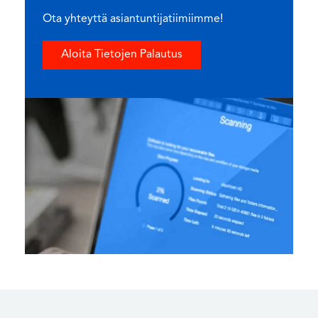
Ota yhteyttä asiantuntijatiimiimme!
Aloita Tietojen Palautus