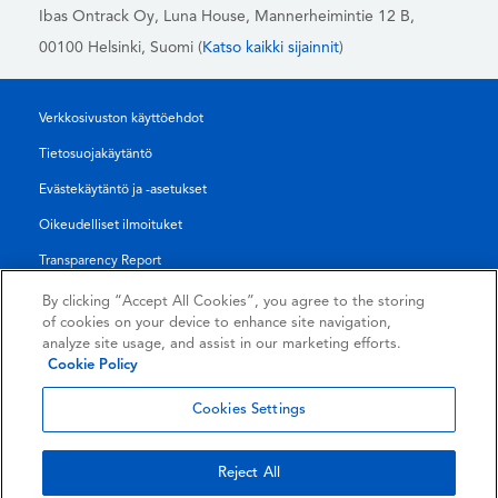
Ibas Ontrack Oy, Luna House, Mannerheimintie 12 B,
00100 Helsinki
, Suomi (
Katso kaikki sijainnit
)
Verkkosivuston käyttöehdot
Tietosuojakäytäntö
Evästekäytäntö ja -asetukset
Oikeudelliset ilmoituket
Transparency Report
Myynti- ja Toimitusehdot
By clicking “Accept All Cookies”, you agree to the storing
of cookies on your device to enhance site navigation,
Authorised Partner Agreement
analyze site usage, and assist in our marketing efforts.
Cookie Policy
© 2026 KLDiscovery Ontrack - All Rights Reserved.
Cookies Settings
Reject All