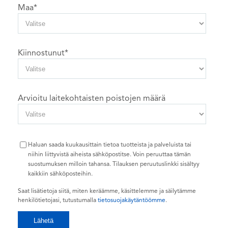
Maa
*
Kiinnostunut
*
Arvioitu laitekohtaisten poistojen määrä
Haluan saada kuukausittain tietoa tuotteista ja palveluista tai
niihin liittyvistä aiheista sähköpostitse. Voin peruuttaa tämän
suostumuksen milloin tahansa. Tilauksen peruutuslinkki sisältyy
kaikkiin sähköposteihin.
Saat lisätietoja siitä, miten keräämme, käsittelemme ja säilytämme
henkilötietojasi, tutustumalla
tietosuojakäytäntöömme
.