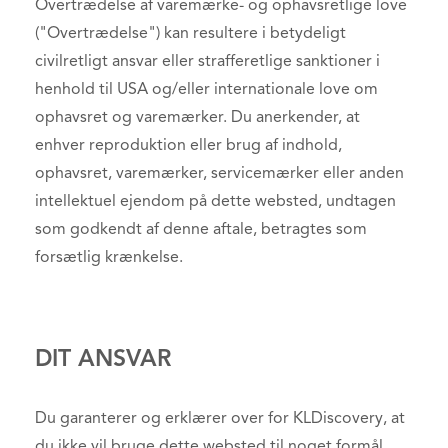
Overtrædelse af varemærke- og ophavsretlige love
("Overtrædelse") kan resultere i betydeligt
civilretligt ansvar eller strafferetlige sanktioner i
henhold til USA og/eller internationale love om
ophavsret og varemærker. Du anerkender, at
enhver reproduktion eller brug af indhold,
ophavsret, varemærker, servicemærker eller anden
intellektuel ejendom på dette websted, undtagen
som godkendt af denne aftale, betragtes som
forsætlig krænkelse.
DIT ANSVAR
Du garanterer og erklærer over for KLDiscovery, at
du ikke vil bruge dette websted til noget formål,