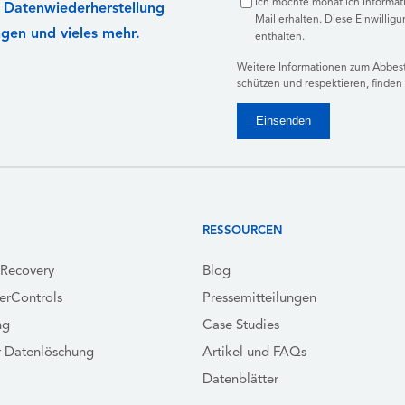
Ich möchte monatlich Informa
r Datenwiederherstellung
Mail erhalten. Diese Einwilligu
ngen und vieles mehr.
enthalten.
Weitere Informationen zum Abbeste
schützen und respektieren, finden 
RESSOURCEN
yRecovery
Blog
erControls
Pressemitteilungen
ng
Case Studies
r Datenlöschung
Artikel und FAQs
Datenblätter