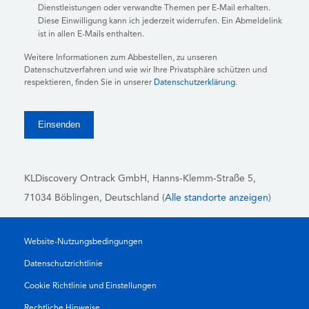
Dienstleistungen oder verwandte Themen per E-Mail erhalten.
Diese Einwilligung kann ich jederzeit widerrufen. Ein Abmeldelink
ist in allen E-Mails enthalten.
Weitere Informationen zum Abbestellen, zu unseren
Datenschutzverfahren und wie wir Ihre Privatsphäre schützen und
respektieren, finden Sie in unserer
Datenschutzerklärung
.
KLDiscovery Ontrack GmbH, Hanns-Klemm-Straße 5
,
71034 Böblingen
, Deutschland (
Alle standorte anzeigen
)
Website-Nutzungsbedingungen
Datenschutzrichtlinie
Cookie Richtlinie und Einstellungen
Rechtliche Hinweise