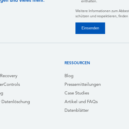
ngen und vieles mehr.
enthalten.
Weitere Informationen zum Abbeste
schützen und respektieren, finden 
RESSOURCEN
yRecovery
Blog
erControls
Pressemitteilungen
ng
Case Studies
r Datenlöschung
Artikel und FAQs
Datenblätter